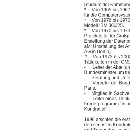
Studium der Kommunik
* Von 1965 bis 1967:
für die Computersyst
* Von 1976 bis 1970:
Modell IBM 360/25.
* Von 1970 bis 1973: 
Projektleiter für Gro
Erstellung der Datenb
aM; Umstellung der 
AG in Berlin).
* Von 1973 bis 2002: 
Tätigkeiten in der GM
- Leiter der Abteilu
Bundesministerium für
- Beratung und Unter
- Vertreter der Bunde
Paris.
- Mitglied in Sachve
- Leiter eines Think-
Förderprogramm "Info
Kondratieff.
1996 erschien die ers
den sechsten Kondratie
und Träger des sechst