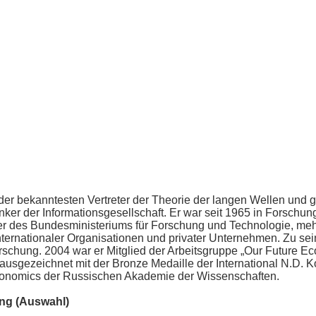
er bekanntesten Vertreter der Theorie der langen Wellen und gil
r der Infor­mations­gesellschaft. Er war seit 1965 in Forschung
r des Bundesmini­steriums für For­schung und Technologie, meh
er­natio­naler Organisationen und privater Unternehmen. Zu sei
orschung. 2004 war er Mit­glied der Arbeitsgruppe „Our Future E
usgezeichnet mit der Bronze Medaille der International N.D. K
 Economics der Russischen Akademie der Wissenschaften.
ng (Auswahl)