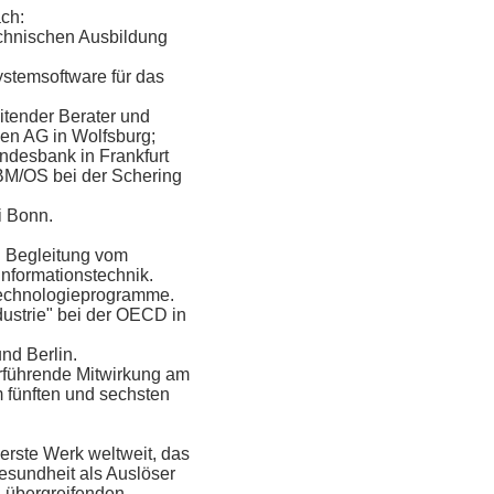
ch:
echnischen Ausbildung
stemsoftware für das
itender Berater und
gen AG in Wolfsburg;
undesbank in Frankfurt
M/OS bei der Schering
i Bonn.
d Begleitung vom
nformationstechnik.
Technologieprogramme.
ustrie" bei der OECD in
und Berlin.
erführende Mitwirkung am
 fünften und sechsten
erste Werk weltweit, das
Gesundheit als Auslöser
n übergreifenden