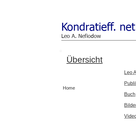
Kondratieff. net
Leo A. Nefiodow
Übersicht
Leo A
Publi
Home
Buch
Bilde
Vide