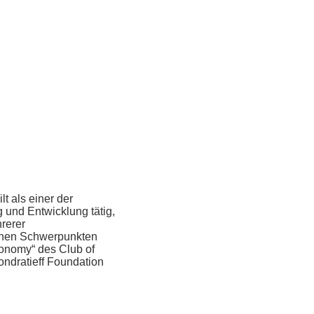
t als einer der
 und Entwick­lung tätig,
rerer
nen Schwer­­punk­ten
conomy“ des Club of
ondratieff Foundation