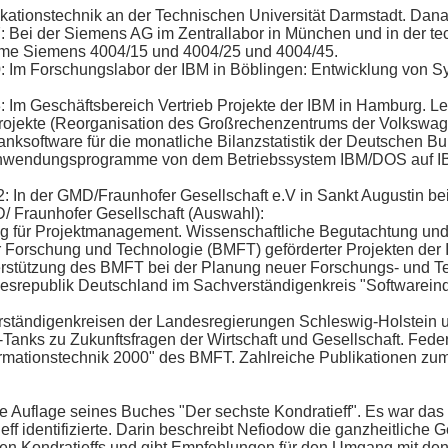
ationstechnik an der Technischen Universität Darmstadt. Dana
 Bei der Siemens AG im Zentrallabor in München und in der t
eme Siemens 4004/15 und 4004/25 und 4004/45.
 Im Forschungslabor der IBM in Böblingen: Entwicklung von Sy
Im Geschäftsbereich Vertrieb Projekte der IBM in Hamburg. Le
ßprojekte (Reorganisation des Großrechenzentrums der Volkswa
anksoftware für die monatliche Bilanzstatistik der Deutschen B
Anwendungsprogramme von dem Betriebssystem IBM/DOS auf IB
In der GMD/Fraunhofer Gesellschaft e.V in Sankt Augustin be
D/ Fraunhofer Gesellschaft (Auswahl):
ng für Projektmanagement. Wissenschaftliche Begutachtung un
 Forschung und Technologie (BMFT) geförderter Projekten der I
stützung des BMFT bei der Planung neuer Forschungs- und 
srepublik Deutschland im Sachver­ständigenkreis "Softwareind
rständigenkreisen der Landesregierungen Schleswig-Holstein 
Tanks zu Zukunftsfragen der Wirtschaft und Gesellschaft. Fed
rmationstechnik 2000" des BMFT. Zahlreiche Publikationen zum
te Auflage seines Buches "Der sechste Kondratieff". Es war das 
ff identifizierte. Darin beschreibt Nefiodow die ganzheitliche 
en Kondratieffs und gibt Empfehlungen für den Umgang mit de