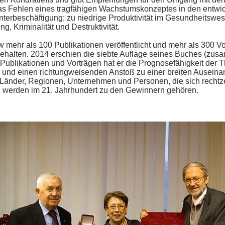
as Fehlen eines tragfähigen Wachstums­konzeptes in den entwi
Unterbeschäftigung; zu niedrige Produktivität im Gesundheitswes
 Kriminalität und Destruktivität.
w mehr als 100 Publikationen veröffentlicht und mehr als 300 V
gehalten. 2014 erschien die siebte Auflage seines Buches (zu
 Publikationen und Vorträgen hat er die Prognosefähigkeit der 
und einen richtungweisenden Anstoß zu einer breiten Auseinan
 Länder, Regionen, Unternehmen und Personen, die sich rechtze
n, werden im 21. Jahrhundert zu den Gewinnern gehören.